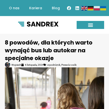
O nas
Kariera
Blog
Przewóz osób
Transfery lotniskowe
Przewóz pracowników
8 powodów, dla których warto
wynająć bus lub autokar na
specjalne okazje
Wojciech
6 listopada, 2024
e-podróżnik
,
Przewóz osób