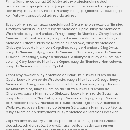
Firma Sandrex od ponad 20 lat świadczy profesjonalne usługi
transportowe, specjalizując się w przewozach osobowych i logistyce
towarowej. Nasze busy Polska-Niemcy kursują regularnie, zapewniając
komfortowy transport od adresu do adresu.
Busy do Niemiec to nasza specjalność! Oferujemy przewozy do Niemiec
z różnych miast w Polsce: busy do Niemiec z Opola, busy do Niemiec z
Wrocławia, busy do Niemiec z Brzegu, busy do Niemiec z Oławy, busy do
Niemiec z Jelcza-Laskowic, busy do Niemiec ze Skarbimierza, busy do
Niemiec z Katowic, busy do Niemiec z Chorzowa, busy do Niemiec z
Głubczyc, busy do Niemiec z Gogolina, busy do Niemiec z Głogówka,
busy do Niemiec z Nysy, busy do Niemiec z Grodkowa, busy do Niemiec
z Lewina Brzeskiego, busy do Niemiec z Wałbrzycha, busy do Niemiec z
Jeleniej Góry, busy do Niemiec z Kępna, busy do Niemiec z Namysłowa,
busy do Niemiec ze Strzelec Opolskich.
Oferujemy również busy z Niemiec do Polski, m.in. busy z Niemiec do
Opola, busy z Niemiec do Wrocławia, busy z Niemiec do Brzegu, busy z
Niemiec do Oławy, busy z Niemiec do Jelcza-Laskowic, busy z Niemiec
do Skarbimierza, busy z Niemiec do Katowic, busy z Niemiec do
Chorzowa, busy z Niemiec do Głubczyc, busy z Niemiec do Gogolina,
busy z Niemiec do Głogówka, busy z Niemiec do Nysy, busy z Niemiec
do Grodkowa, busy z Niemiec do Lewina Brzeskiego, busy z Niemiec do
Wałbrzycha, busy z Niemiec do Jeleniej Góry, busy z Niemiec do Kępna,
busy z Niemiec do Namysłowa, busy z Niemiec do Strzelec Opolskich.
Zapewniamy przewozy z adresu pod adres, eliminując konieczność
dodatkowych dojazdów. Sprawdź nasz rozkład jazdy i zarezerwuj