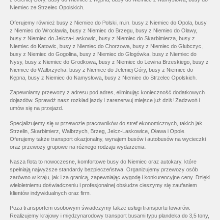
Niemiec ze Strzelec Opolskich.
Oferujemy również busy z Niemiec do Polski, m.in. busy z Niemiec do Opola, busy
z Niemiec do Wrocławia, busy z Niemiec do Brzegu, busy z Niemiec do Oławy,
busy z Niemiec do Jelcza-Laskowic, busy z Niemiec do Skarbimierza, busy z
Niemiec do Katowic, busy z Niemiec do Chorzowa, busy z Niemiec do Głubczyc,
busy z Niemiec do Gogolina, busy z Niemiec do Głogówka, busy z Niemiec do
Nysy, busy z Niemiec do Grodkowa, busy z Niemiec do Lewina Brzeskiego, busy z
Niemiec do Wałbrzycha, busy z Niemiec do Jeleniej Góry, busy z Niemiec do
Kępna, busy z Niemiec do Namysłowa, busy z Niemiec do Strzelec Opolskich.
Zapewniamy przewozy z adresu pod adres, eliminując konieczność dodatkowych
dojazdów. Sprawdź nasz rozkład jazdy i zarezerwuj miejsce już dziś! Zadzwoń i
umów się na przejazd.
Specjalizujemy się w przewozie pracowników do stref ekonomicznych, takich jak
Strzelin, Skarbimierz, Wałbrzych, Brzeg, Jelcz-Laskowice, Oława i Opole.
Oferujemy także transport okazjonalny, wynajem busów i autobusów na wycieczki
oraz przewozy grupowe na różnego rodzaju wydarzenia.
Nasza flota to nowoczesne, komfortowe busy do Niemiec oraz autokary, które
spełniają najwyższe standardy bezpieczeństwa. Organizujemy przewozy osób
zarówno w kraju, jak i za granicą, zapewniając wygodę i konkurencyjne ceny. Dzięki
wieloletniemu doświadczeniu i profesjonalnej obsłudze cieszymy się zaufaniem
klientów indywidualnych oraz firm.
Poza transportem osobowym świadczymy także usługi transportu towarów.
Realizujemy krajowy i międzynarodowy transport busami typu plandeka do 3,5 tony,