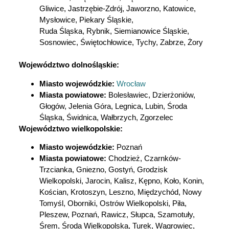
Gliwice, Jastrzębie-Zdrój, Jaworzno, Katowice,
Mysłowice, Piekary Śląskie,
Ruda Śląska, Rybnik, Siemianowice Śląskie,
Sosnowiec, Świętochłowice, Tychy, Zabrze, Żory
Województwo dolnośląskie:
Miasto wojewódzkie:
Wrocław
Miasta powiatowe:
Bolesławiec, Dzierżoniów,
Głogów, Jelenia Góra, Legnica, Lubin, Środa
Śląska, Świdnica, Wałbrzych, Zgorzelec
Województwo wielkopolskie:
Miasto wojewódzkie:
Poznań
Miasta powiatowe:
Chodzież, Czarnków-
Trzcianka, Gniezno, Gostyń, Grodzisk
Wielkopolski, Jarocin, Kalisz, Kępno,
Koło, Konin,
Kościan, Krotoszyn, Leszno, Międzychód,
Nowy
Tomyśl, Oborniki, Ostrów Wielkopolski, Piła,
Pleszew, Poznań, Rawicz, Słupca, Szamotuły,
Śrem, Środa Wielkopolska, Turek, Wągrowiec,