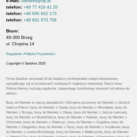
e-mail:
sandrex@op.pl
telefon:
+48 77 416 41 20
telefon:
+48 695 552 173
telefon:
+48 601 970 758
Biuro:
49-300 Brzeg
ul. Chopina 14
Regulamin i Polityka Prywatności
Copyright © Sandrex 2025
Firma Sandrex od ponad 20 lat świadczy profesjonalne usługi transportowe,
specjalizując się w przewozach osobowych i logistyce towarowej. Nasze busy
Polska-Niemcy kursują regularnie, zapewniając komfortowy transport od adresu do
adresu.
Busy do Niemiec to nasza specjalność! Oferujemy przewozy do Niemiec z różnych
miast w Polsce: busy do Niemiec z Opola, busy do Niemiec z Wrocławia, busy do
Niemiec z Brzegu, busy do Niemiec z Oławy, busy do Niemiec z Jelcza-Laskowic,
busy do Niemiec ze Skarbimierza, busy do Niemiec z Katowic, busy do Niemiec z
Chorzowa, busy do Niemiec z Głubczyc, busy do Niemiec z Gogolina, busy do
Niemiec z Głogówka, busy do Niemiec z Nysy, busy do Niemiec z Grodkowa, busy
do Niemiec z Lewina Brzeskiego, busy do Niemiec z Wałbrzycha, busy do Niemiec
z Jeleniej Góry, busy do Niemiec z Kępna, busy do Niemiec z Namysłowa, busy do