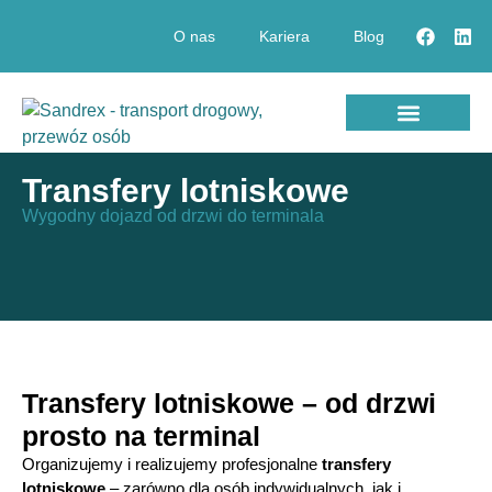
O nas
Kariera
Blog
Przewóz osób
Transfery lotniskowe
Przewóz pracowników
Transfery lotniskowe
Wygodny dojazd od drzwi do terminala
Transfery lotniskowe – od drzwi
prosto na terminal
Organizujemy i realizujemy profesjonalne
transfery
lotniskowe
– zarówno dla osób indywidualnych, jak i