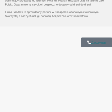
obejmujący przewozy do Niemiec, Holandii, Francji, Hiszpanii oraz na terenie całej
Polski. Gwarantujemy szybkie i bezpieczne dostawy od drzwi do drzwi.
Firma Sandrex to sprawdzony partner w transporcie osobowym i towarowym.
Skorzystaj z naszych usług i podróżuj bezpiecznie oraz komfortowo!
Zadzwoń