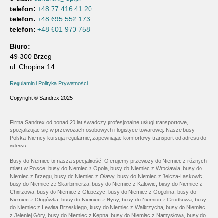
telefon:
+48 77 416 41 20
telefon:
+48 695 552 173
telefon:
+48 601 970 758
Biuro:
49-300 Brzeg
ul. Chopina 14
Regulamin i Polityka Prywatności
Copyright © Sandrex 2025
Firma Sandrex od ponad 20 lat świadczy profesjonalne usługi transportowe,
specjalizując się w przewozach osobowych i logistyce towarowej. Nasze busy
Polska-Niemcy kursują regularnie, zapewniając komfortowy transport od adresu do
adresu.
Busy do Niemiec to nasza specjalność! Oferujemy przewozy do Niemiec z różnych
miast w Polsce: busy do Niemiec z Opola, busy do Niemiec z Wrocławia, busy do
Niemiec z Brzegu, busy do Niemiec z Oławy, busy do Niemiec z Jelcza-Laskowic,
busy do Niemiec ze Skarbimierza, busy do Niemiec z Katowic, busy do Niemiec z
Chorzowa, busy do Niemiec z Głubczyc, busy do Niemiec z Gogolina, busy do
Niemiec z Głogówka, busy do Niemiec z Nysy, busy do Niemiec z Grodkowa, busy
do Niemiec z Lewina Brzeskiego, busy do Niemiec z Wałbrzycha, busy do Niemiec
z Jeleniej Góry, busy do Niemiec z Kępna, busy do Niemiec z Namysłowa, busy do