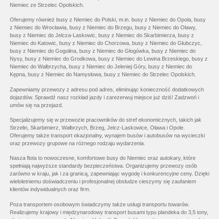
Niemiec ze Strzelec Opolskich.
Oferujemy również busy z Niemiec do Polski, m.in. busy z Niemiec do Opola, busy
z Niemiec do Wrocławia, busy z Niemiec do Brzegu, busy z Niemiec do Oławy,
busy z Niemiec do Jelcza-Laskowic, busy z Niemiec do Skarbimierza, busy z
Niemiec do Katowic, busy z Niemiec do Chorzowa, busy z Niemiec do Głubczyc,
busy z Niemiec do Gogolina, busy z Niemiec do Głogówka, busy z Niemiec do
Nysy, busy z Niemiec do Grodkowa, busy z Niemiec do Lewina Brzeskiego, busy z
Niemiec do Wałbrzycha, busy z Niemiec do Jeleniej Góry, busy z Niemiec do
Kępna, busy z Niemiec do Namysłowa, busy z Niemiec do Strzelec Opolskich.
Zapewniamy przewozy z adresu pod adres, eliminując konieczność dodatkowych
dojazdów. Sprawdź nasz rozkład jazdy i zarezerwuj miejsce już dziś! Zadzwoń i
umów się na przejazd.
Specjalizujemy się w przewozie pracowników do stref ekonomicznych, takich jak
Strzelin, Skarbimierz, Wałbrzych, Brzeg, Jelcz-Laskowice, Oława i Opole.
Oferujemy także transport okazjonalny, wynajem busów i autobusów na wycieczki
oraz przewozy grupowe na różnego rodzaju wydarzenia.
Nasza flota to nowoczesne, komfortowe busy do Niemiec oraz autokary, które
spełniają najwyższe standardy bezpieczeństwa. Organizujemy przewozy osób
zarówno w kraju, jak i za granicą, zapewniając wygodę i konkurencyjne ceny. Dzięki
wieloletniemu doświadczeniu i profesjonalnej obsłudze cieszymy się zaufaniem
klientów indywidualnych oraz firm.
Poza transportem osobowym świadczymy także usługi transportu towarów.
Realizujemy krajowy i międzynarodowy transport busami typu plandeka do 3,5 tony,