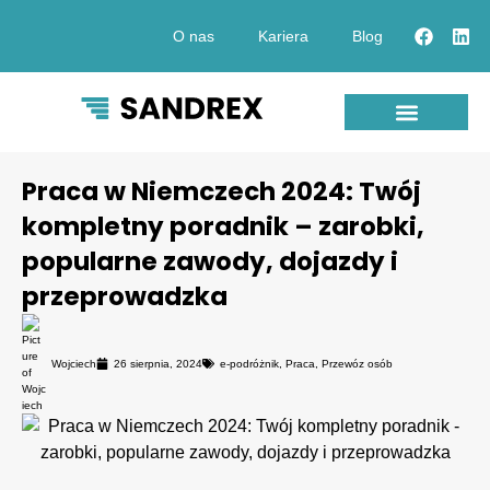
O nas
Kariera
Blog
Przewóz osób
Transfery lotniskowe
Przewóz pracowników
Praca w Niemczech 2024: Twój
kompletny poradnik – zarobki,
popularne zawody, dojazdy i
przeprowadzka
Wojciech
26 sierpnia, 2024
e-podróżnik
,
Praca
,
Przewóz osób